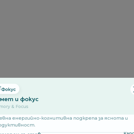
Фокус
мет и фокус
ory & Focus
евна енергийно-когнитивна подкрепа за яснота и
одуктивност.
Капс