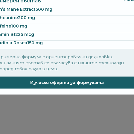
имерен състав
n’s Mane Extract
500 mg
heanine
200 mg
feine
100 mg
amin B12
25 mcg
diola Rosea
150 mg
римерна формула с ориентировъчни дозировки.
иналният състав се съгласува с нашите технолози
поред твоя пазар и цели.
Изчисли оферта за формулата