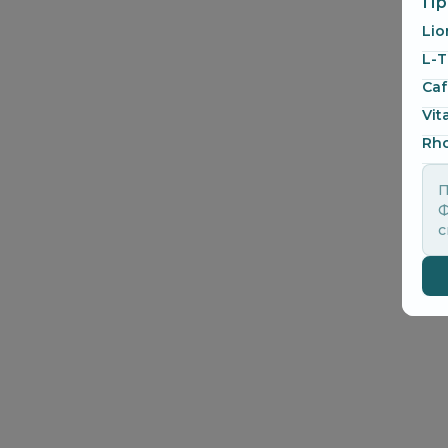
Пр
Lio
L-T
Caf
Vit
Rho
П
Ф
с