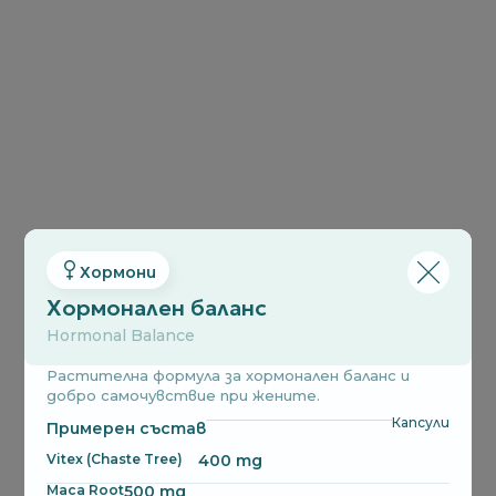
Хормони
Хормонален баланс
Hormonal Balance
Растителна формула за хормонален баланс и
добро самочувствие при жените.
Капсули
Примерен състав
Vitex (Chaste Tree)
400 mg
Maca Root
500 mg