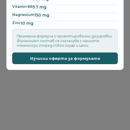
Vitamin B6
5.7 mg
Magnesium
150 mg
Zinc
10 mg
Примерна формула с ориентировъчни дозировки.
Финалният състав се съгласува с нашите
технолози според твоя пазар и цели.
Изчисли оферта за формулата