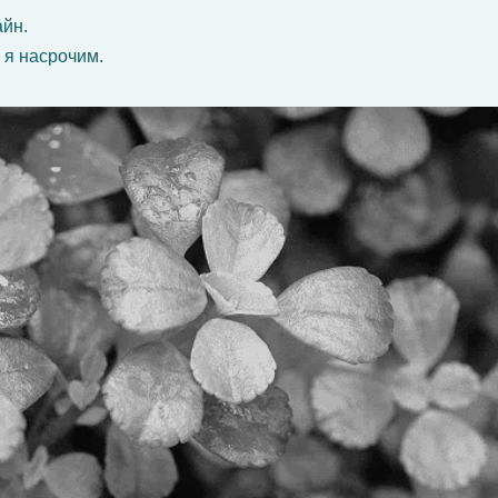
айн.
 я насрочим.