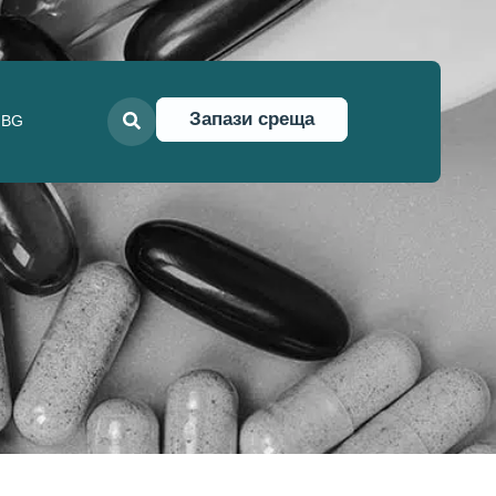
Запази среща
BG