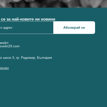
се за най-новите ни новини
Абонирай се
имейл:
evelin29.com
о шосе 3, гр. Радомир, България
186080