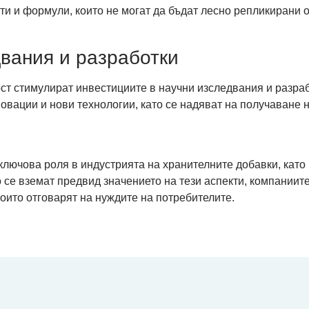
кти и формули, които не могат да бъдат лесно репликирани о
вания и разработки
ст стимулират инвестициите в научни изследвания и разраб
овации и нови технологии, като се надяват на получаване на
ключова роля в индустрията на хранителните добавки, като
о се вземат предвид значението на тези аспекти, компаниит
оито отговарят на нуждите на потребителите.