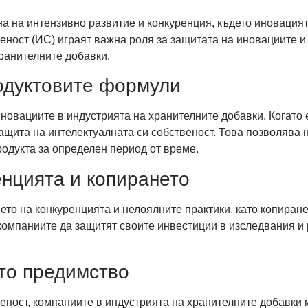
а на интензивно развитие и конкуренция, където иновацият
веност (ИС) играят важна роля за защитата на иновациите и
хранителните добавки.
одуктовите формули
новациите в индустрията на хранителните добавки. Когато 
ащита на интелектуалната си собственост. Това позволява 
родукта за определен период от време.
енцията и копирането
то на конкуренцията и нелоялните практики, като копиране
омпаниите да защитят своите инвестиции в изследвания и р
то предимство
еност, компаниите в индустрията на хранителните добавки 