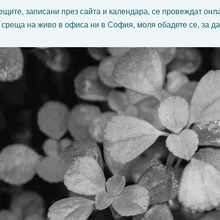
щите, записани през сайта и календара, се провеждат онл
 среща на живо в офиса ни в София, моля обадете се, за да