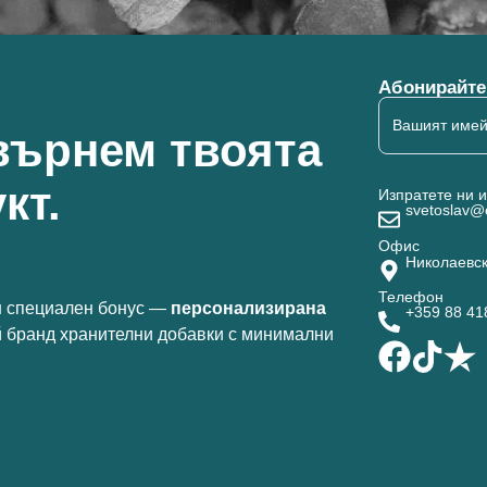
Абонирайте 
върнем твоята
кт.
Изпратете ни 
svetoslav@
Офис
Николаевск
Телефон
 специален бонус —
персонализирана
+359 88 4
й бранд хранителни добавки с минимални