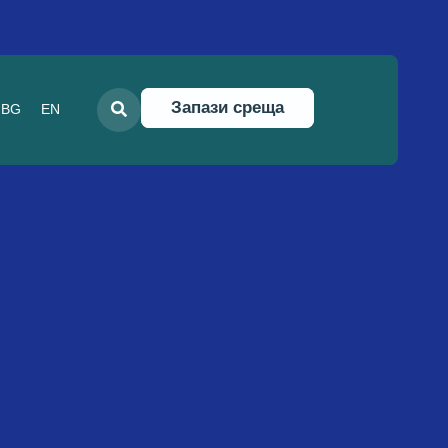
Запази среща
BG
EN