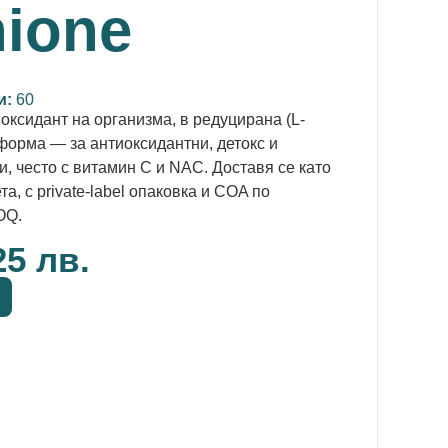
hione
и:
60
оксидант на организма, в редуцирана (L-
форма — за антиоксидантни, детокс и
 често с витамин C и NAC. Доставя се като
а, с private-label опаковка и COA по
OQ.
25 лв.