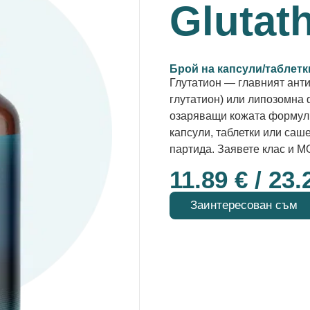
Glutat
Брой на капсули/таблетк
Глутатион — главният анти
глутатион) или липозомна 
озаряващи кожата формули,
капсули, таблетки или сашет
партида. Заявете клас и M
11.89
€
/ 23.
Заинтересован съм