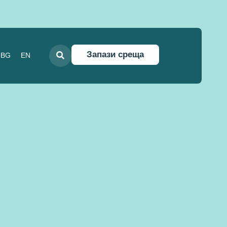
Запази среща
BG
EN