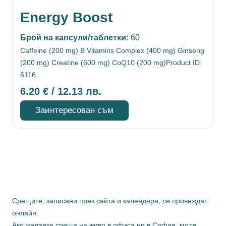
Energy Boost
Брой на капсули/таблетки:
60
Caffeine (200 mg) B Vitamins Complex (400 mg) Ginseng
(200 mg) Creatine (600 mg) CoQ10 (200 mg)Product ID:
6116
6.20
€
/ 12.13 лв.
Заинтересован съм
Срещите, записани през сайта и календара, се провеждат
онлайн.
Ако желаете среща на живо в офиса ни в София, моля