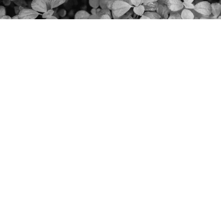
Готови сме да превърнем
твоята идея в готов продукт.