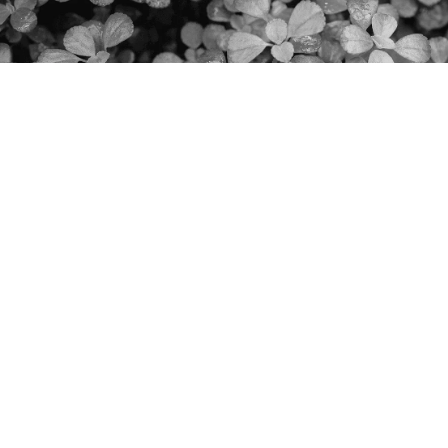
Готови сме да превърнем
твоята идея в готов продукт.