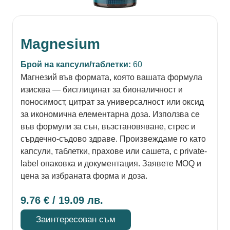
Magnesium
Брой на капсули/таблетки:
60
Магнезий във формата, която вашата формула
изисква — бисглицинат за бионаличност и
поносимост, цитрат за универсалност или оксид
за икономична елементарна доза. Използва се
във формули за сън, възстановяване, стрес и
сърдечно-съдово здраве. Произвеждаме го като
капсули, таблетки, прахове или сашета, с private-
label опаковка и документация. Заявете MOQ и
цена за избраната форма и доза.
9.76
€
/ 19.09 лв.
Заинтересован съм