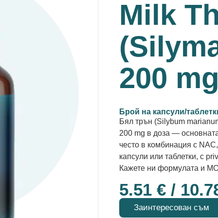
Milk Th
(Silyma
200 m
Брой на капсули/таблетк
Бял трън (Silybum marianu
200 mg в доза — основната
често в комбинация с NAC,
капсули или таблетки, с pri
Кажете ни формулата и M
5.51
€
/ 10.7
Заинтересован съм