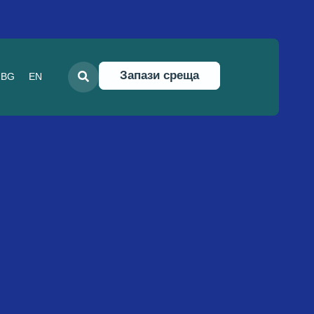
Запази среща
BG
EN