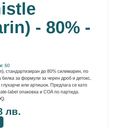
istle
rin) - 80% -
g
и:
60
m), стандартизиран до 80% силимарин, по
 билка за формули за черен дроб и детокс,
 глухарче или артишок. Предлага се като
vate-label опаковка и COA по партида.
OQ.
8 лв.