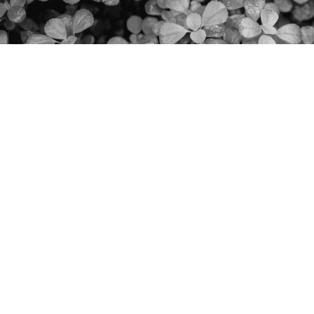
Готови сме да превърнем
твоята идея в готов продукт.