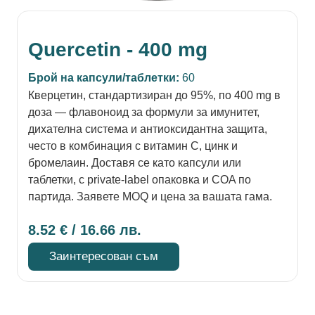
Quercetin - 400 mg
Брой на капсули/таблетки:
60
Кверцетин, стандартизиран до 95%, по 400 mg в
доза — флавоноид за формули за имунитет,
дихателна система и антиоксидантна защита,
често в комбинация с витамин C, цинк и
бромелаин. Доставя се като капсули или
таблетки, с private-label опаковка и COA по
партида. Заявете MOQ и цена за вашата гама.
8.52
€
/ 16.66 лв.
Заинтересован съм