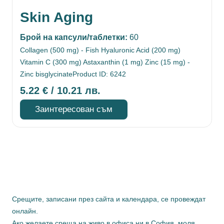
Skin Aging
Брой на капсули/таблетки:
60
Collagen (500 mg) - Fish Hyaluronic Acid (200 mg)
Vitamin C (300 mg) Astaxanthin (1 mg) Zinc (15 mg) -
Zinc bisglycinateProduct ID: 6242
5.22
€
/ 10.21 лв.
Заинтересован съм
Срещите, записани през сайта и календара, се провеждат
онлайн.
Ако желаете среща на живо в офиса ни в София, моля