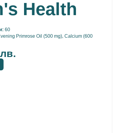
s Health
и:
60
Evening Primrose Oil (500 mg), Calcium (600
 лв.