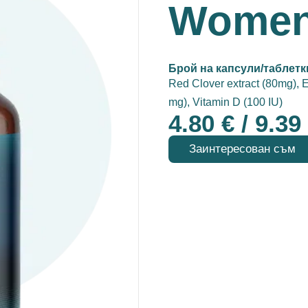
Women'
Брой на капсули/таблетк
Red Clover extract (80mg)
, 
mg), Vitamin D (100 IU)
4.80
€
/ 9.39
Заинтересован съм