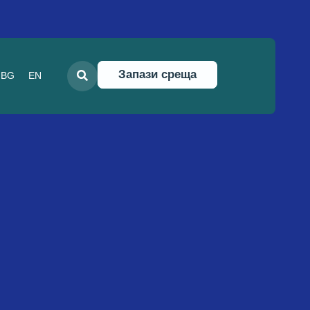
Запази среща
BG
EN